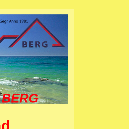
m BERG
ad