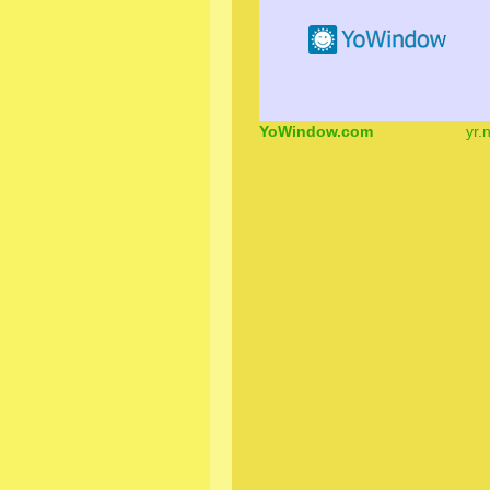
YoWindow.com
yr.