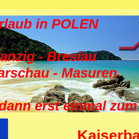
rlaub in POLEN
anzig - Breslau
arschau - Masuren
ann erst einmal zu
Kaiserb