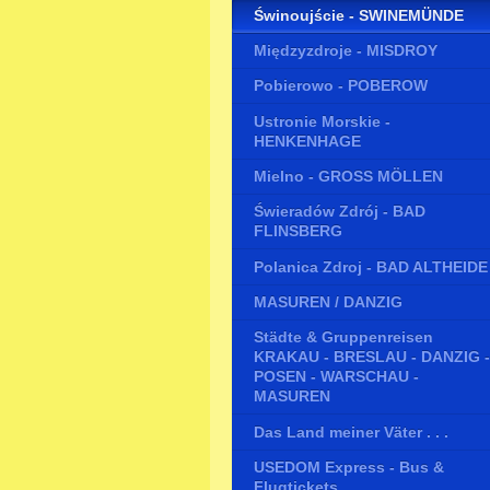
Świnoujście - SWINEMÜNDE
Międzyzdroje - MISDROY
Pobierowo - POBEROW
Ustronie Morskie -
HENKENHAGE
Mielno - GROSS MÖLLEN
Świeradów Zdrój - BAD
FLINSBERG
Polanica Zdroj - BAD ALTHEIDE
MASUREN / DANZIG
Städte & Gruppenreisen
KRAKAU - BRESLAU - DANZIG -
POSEN - WARSCHAU -
MASUREN
Das Land meiner Väter . . .
USEDOM Express - Bus &
Flugtickets