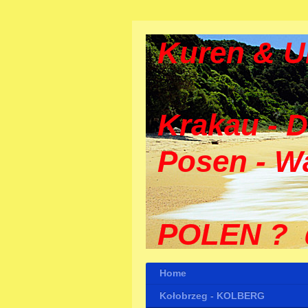
Kuren & U
Krakau - D
Posen - W
POLEN ? d
Home
Kołobrzeg - KOLBERG